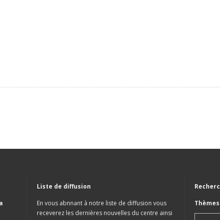
Liste de diffusion
Recherc
a
En vous abnnant à notre liste de diffusion vous
Thèmes 
receverez les dernières nouvelles du centre ainsi