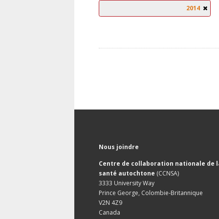
2014
Nous joindre
Centre de collaboration nationale de l
santé autochtone
(CCNSA)
3333 University Way
Prince George, Colombie-Britannique
V2N 4Z9
Canada