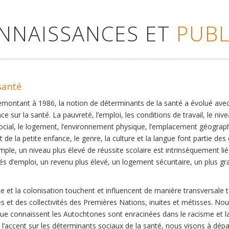
ONNAISSANCES ET
PUBL
santé
remontant à 1986, la notion de déterminants de la santé a évolué ave
ce sur la santé. La pauvreté, l’emploi, les conditions de travail, le niv
social, le logement, l’environnement physique, l’emplacement géographi
 de la petite enfance, le genre, la culture et la langue font partie de
mple, un niveau plus élevé de réussite scolaire est intrinsèquement li
s d’emploi, un revenu plus élevé, un logement sécuritaire, un plus gra
 et la colonisation touchent et influencent de manière transversale 
es et des collectivités des Premières Nations, inuites et métisses. No
que connaissent les Autochtones sont enracinées dans le racisme et la 
et l’accent sur les déterminants sociaux de la santé, nous visons à dép