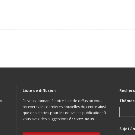
Liste de diffusion
Recherc
a
En vous abnnant à notre liste de diffusion vous
Thèmes 
receverez les dernières nouvelles du centre ainsi
que des alertes pour les nouvelles publicationsSi
vous avez des suggestions
écrivez-nous
.
Sujet / 