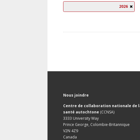
2026
Nous joindre
Centre de collaboration nationale de l
santé autochtone
(CCNSA)
3333 University Way
Prince George, Colombie-Britannique
V2N 4Z9
Canada