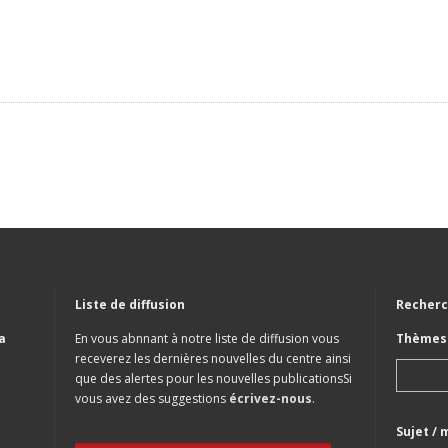
Liste de diffusion
Recherc
a
En vous abnnant à notre liste de diffusion vous
Thèmes 
receverez les dernières nouvelles du centre ainsi
que des alertes pour les nouvelles publicationsSi
vous avez des suggestions
écrivez-nous
.
Sujet / 