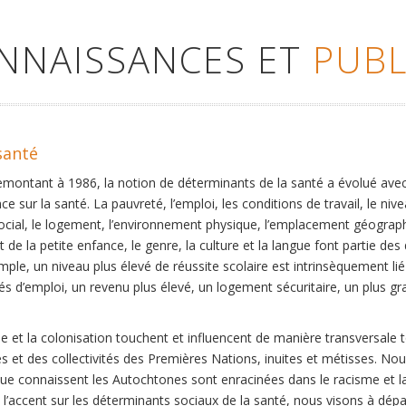
ONNAISSANCES ET
PUBL
santé
remontant à 1986, la notion de déterminants de la santé a évolué ave
ce sur la santé. La pauvreté, l’emploi, les conditions de travail, le niv
social, le logement, l’environnement physique, l’emplacement géographi
 de la petite enfance, le genre, la culture et la langue font partie de
mple, un niveau plus élevé de réussite scolaire est intrinsèquement li
s d’emploi, un revenu plus élevé, un logement sécuritaire, un plus gra
 et la colonisation touchent et influencent de manière transversale 
es et des collectivités des Premières Nations, inuites et métisses. No
que connaissent les Autochtones sont enracinées dans le racisme et la 
et l’accent sur les déterminants sociaux de la santé, nous visons à dép