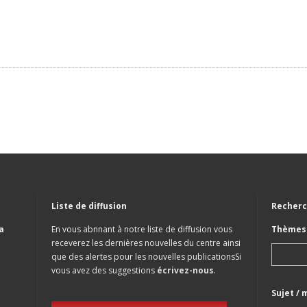
Liste de diffusion
Recherc
a
En vous abnnant à notre liste de diffusion vous
Thèmes 
receverez les dernières nouvelles du centre ainsi
que des alertes pour les nouvelles publicationsSi
vous avez des suggestions
écrivez-nous
.
Sujet / 