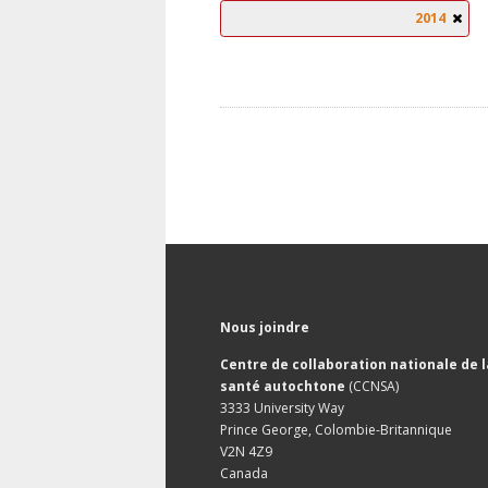
2014
Nous joindre
Centre de collaboration nationale de l
santé autochtone
(CCNSA)
3333 University Way
Prince George, Colombie-Britannique
V2N 4Z9
Canada