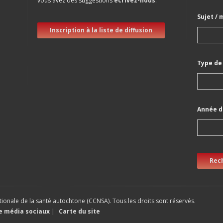
vous avez des suggestions
écrivez-nous
.
Sujet / 
Inscription à la liste de diffusion
Type de
Année d
Rec
ionale de la santé autochtone (CCNSA). Tous les droits sont réservés.
ue média sociaux
|
Carte du site