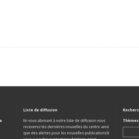
Liste de diffusion
Recherc
a
En vous abnnant à notre liste de diffusion vous
Thèmes 
receverez les dernières nouvelles du centre ainsi
que des alertes pour les nouvelles publicationsSi