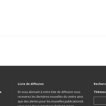
Liste de diffusion
Recherc
a
En vous abnnant à notre liste de diffusion vous
Thèmes 
receverez les dernières nouvelles du centre ainsi
que des alertes pour les nouvelles publicationsSi