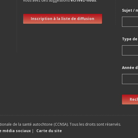
vous avez des suggestions
écrivez-nous
.
Sujet / 
Inscription à la liste de diffusion
Type de
Année d
Rec
ionale de la santé autochtone (CCNSA). Tous les droits sont réservés.
ue média sociaux
|
Carte du site