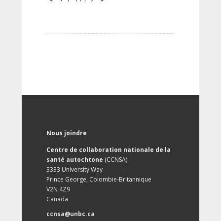
Nous joindre
Centre de collaboration nationale de la
santé autochtone
(CCNSA)
3333 University Way
Prince George, Colombie-Britannique
V2N 4Z9
Canada
ccnsa@unbc.ca