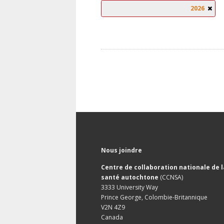
2026
Nous joindre
Centre de collaboration nationale de l
santé autochtone
(CCNSA)
3333 University Way
Prince George, Colombie-Britannique
V2N 4Z9
Canada