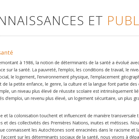
ONNAISSANCES ET
PUBL
santé
remontant à 1986, la notion de déterminants de la santé a évolué ave
ce sur la santé. La pauvreté, l’emploi, les conditions de travail, le niv
social, le logement, l’environnement physique, l’emplacement géographi
 de la petite enfance, le genre, la culture et la langue font partie de
mple, un niveau plus élevé de réussite scolaire est intrinsèquement li
s d’emploi, un revenu plus élevé, un logement sécuritaire, un plus gra
 et la colonisation touchent et influencent de manière transversale 
es et des collectivités des Premières Nations, inuites et métisses. No
que connaissent les Autochtones sont enracinées dans le racisme et la 
et l’accent sur les déterminants sociaux de la santé, nous visons à dép