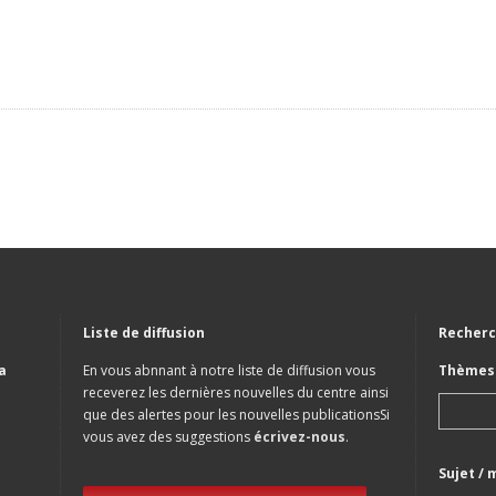
Liste de diffusion
Recherc
a
En vous abnnant à notre liste de diffusion vous
Thèmes 
receverez les dernières nouvelles du centre ainsi
que des alertes pour les nouvelles publicationsSi
vous avez des suggestions
écrivez-nous
.
Sujet / 