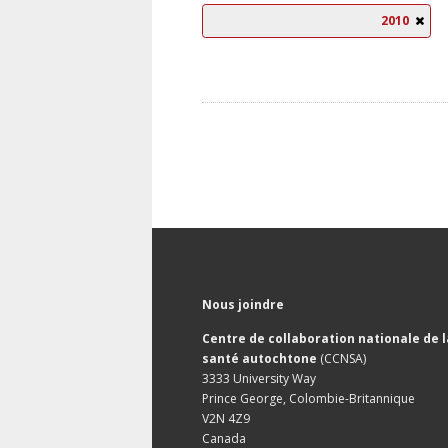
2010
Nous joindre
Centre de collaboration nationale de l
santé autochtone
(CCNSA)
3333 University Way
Prince George, Colombie-Britannique
V2N 4Z9
Canada