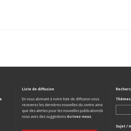
Liste de diffusion
Recherc
a
En vous abnnant à notre liste de diffusion vous
Thèmes 
receverez les dernières nouvelles du centre ainsi
que des alertes pour les nouvelles publicationsSi
vous avez des suggestions
écrivez-nous
.
Sujet / 