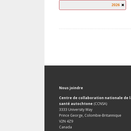
2026
Nous joindre
Centre de collaboration nationale de l
santé autochtone
(CCNSA)
3333 University Way
Prince George, Colombie-Britannique
V2N 4Z9
Canada