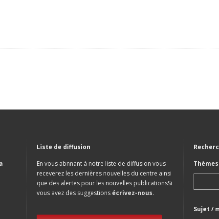
Liste de diffusion
Recherc
a
En vous abnnant à notre liste de diffusion vous
Thèmes 
receverez les dernières nouvelles du centre ainsi
que des alertes pour les nouvelles publicationsSi
vous avez des suggestions
écrivez-nous
.
Sujet / 