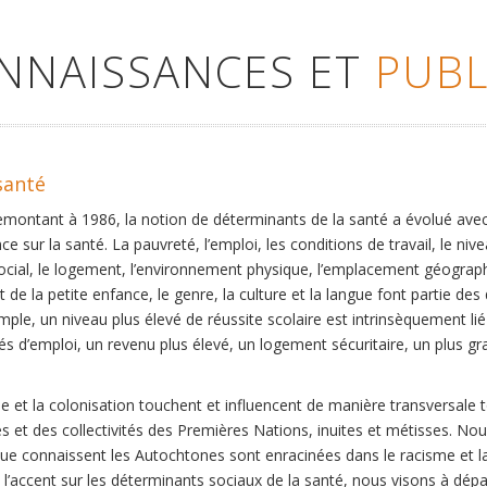
ONNAISSANCES ET
PUBL
santé
remontant à 1986, la notion de déterminants de la santé a évolué ave
ce sur la santé. La pauvreté, l’emploi, les conditions de travail, le niv
social, le logement, l’environnement physique, l’emplacement géographi
 de la petite enfance, le genre, la culture et la langue font partie de
mple, un niveau plus élevé de réussite scolaire est intrinsèquement li
s d’emploi, un revenu plus élevé, un logement sécuritaire, un plus gra
 et la colonisation touchent et influencent de manière transversale 
es et des collectivités des Premières Nations, inuites et métisses. No
que connaissent les Autochtones sont enracinées dans le racisme et la 
et l’accent sur les déterminants sociaux de la santé, nous visons à dép